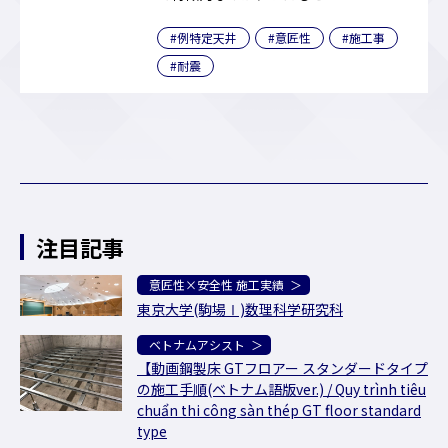
#例特定天井
#意匠性
#施工事
#耐震
注目記事
意匠性×安全性 施工実績
東京大学(駒場Ⅰ)数理科学研究科
ベトナムアシスト
【動画鋼製床 GTフロアー スタンダードタイプ
の施工手順(ベトナム語版ver.) / Quy trình tiêu
chuẩn thi công sàn thép GT floor standard
type