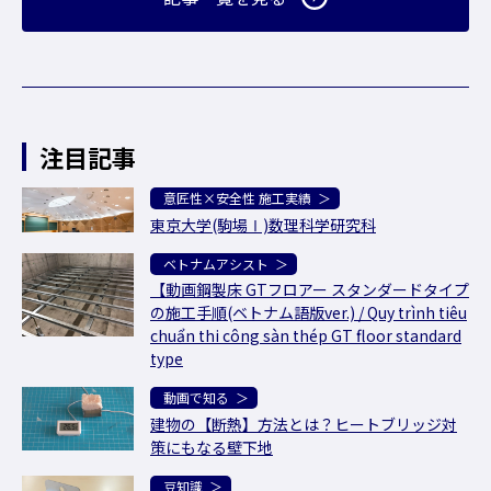
注目記事
意匠性×安全性 施工実績
東京大学(駒場Ⅰ)数理科学研究科
ベトナムアシスト
【動画鋼製床 GTフロアー スタンダードタイプ
の施工手順(ベトナム語版ver.) / Quy trình tiêu
chuẩn thi công sàn thép GT floor standard
type
動画で知る
建物の【断熱】方法とは？ヒートブリッジ対
策にもなる壁下地
豆知識