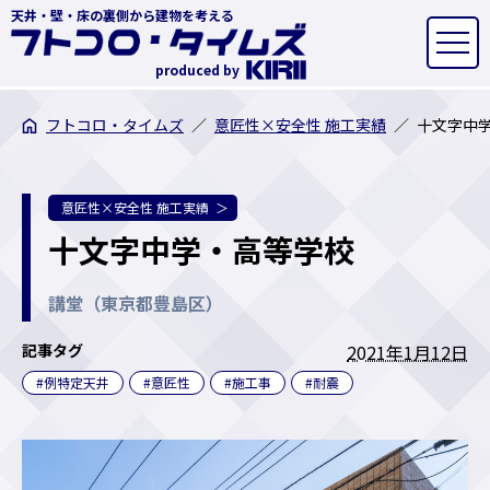
天井・壁・床の裏側から建物を考える
produced by
フトコロ・タイムズ
意匠性×安全性 施工実績
十文字中
意匠性×安全性 施工実績
十文字中学・高等学校
講堂（東京都豊島区）
記事タグ
2021年1月12日
#例特定天井
#意匠性
#施工事
#耐震